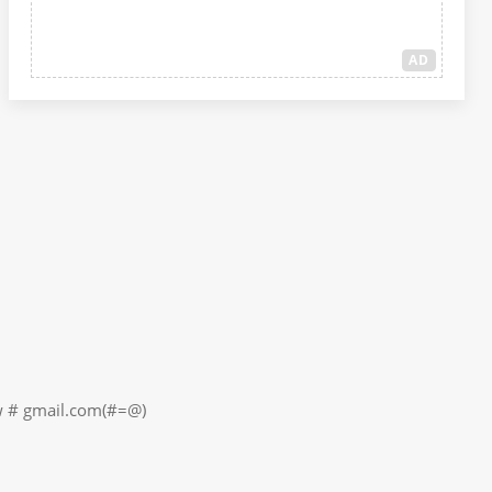
AD
il.com(#=@)