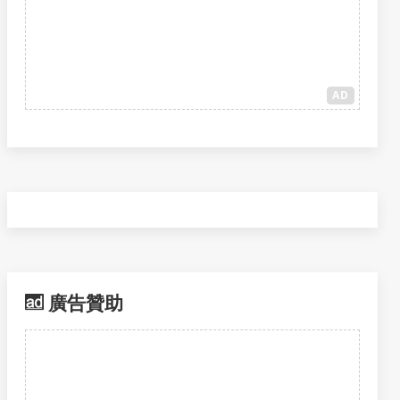
AD
廣告贊助