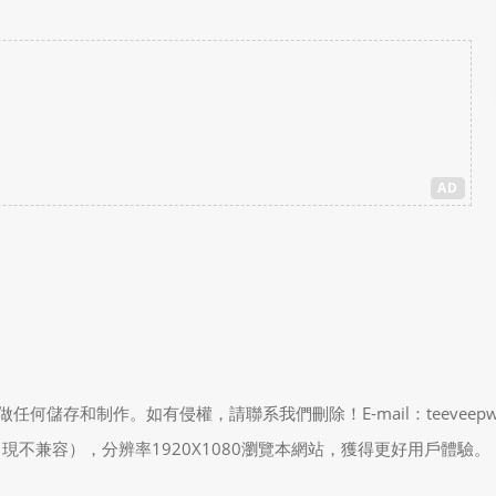
AD
制作。如有侵權，請聯系我們刪除！E-mail：teeveepw # gma
能會出現不兼容），分辨率1920X1080瀏覽本網站，獲得更好用戶體驗。