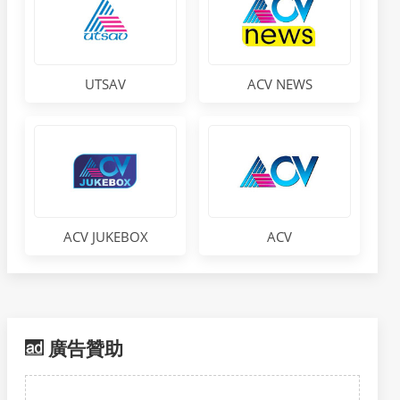
UTSAV
ACV NEWS
ACV JUKEBOX
ACV
廣告贊助