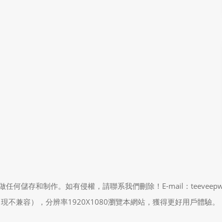
制作。如有侵權，請聯系我們刪除！E-mail：teeveepw # gma
能會出現不兼容），分辨率1920X1080瀏覽本網站，獲得更好用戶體驗。