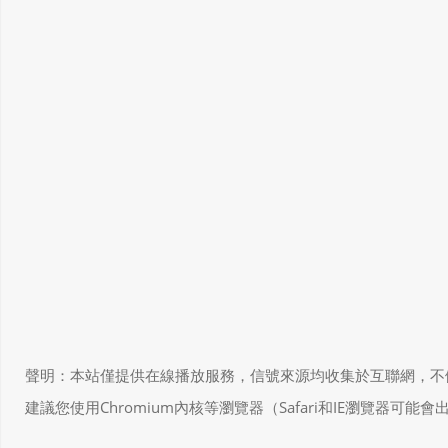
聲明：本站僅提供在線播放服務，信號來源均收集於互聯網，不做任何儲存和
建議您使用Chromium內核等瀏覽器（Safari和IE瀏覽器可