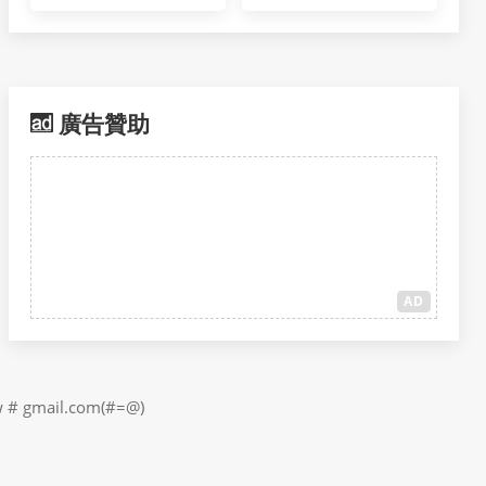
廣告贊助
AD
il.com(#=@)