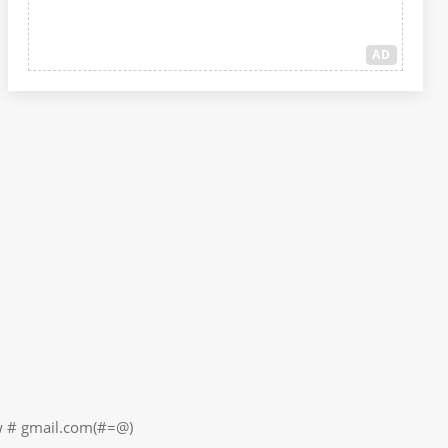
AD
il.com(#=@)