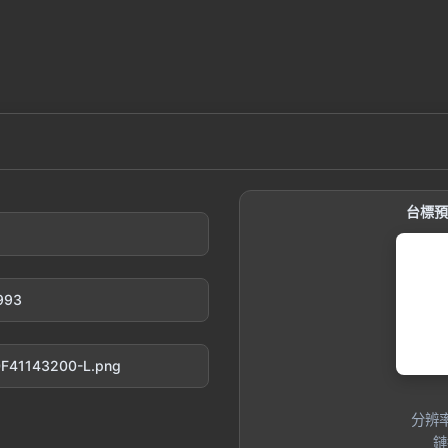
台標預覽
2993
250F41143200-L.png
分辨率:
鏈