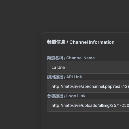
頻道信息 / Channel Information
頻道名稱 / Channel Name
La Une
調用鏈接 / API Link
http://nettv.live/api/channel.php?aid=1
台標鏈接 / Logo Link
http://nettv.live/uploads/allimg/25/1-