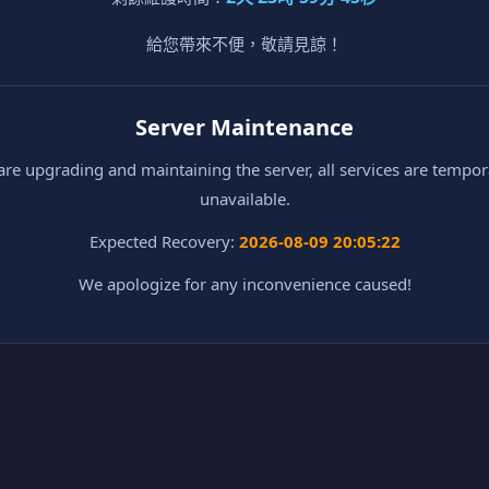
給您帶來不便，敬請見諒！
Server Maintenance
re upgrading and maintaining the server, all services are tempor
unavailable.
Expected Recovery:
2026-08-09 20:05:22
We apologize for any inconvenience caused!