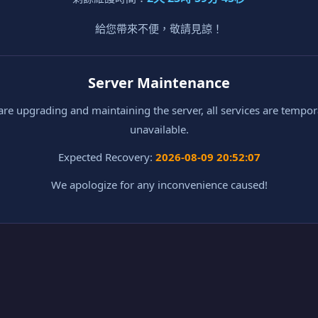
給您帶來不便，敬請見諒！
Server Maintenance
re upgrading and maintaining the server, all services are tempor
unavailable.
Expected Recovery:
2026-08-09 20:52:07
We apologize for any inconvenience caused!