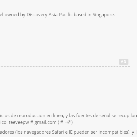
nnel owned by Discovery Asia-Pacific based in Singapore.
AD
icios de reproducción en línea, y las fuentes de señal se recopil
ónico: teeveepw # gmail.com ( # =@)
ores (los navegadores Safari e IE pueden ser incompatibles), y l