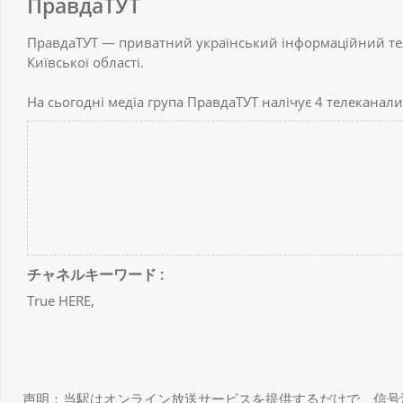
ПравдаТУТ
ПравдаТУТ — приватний український інформаційний теле
Київської області.
На сьогодні медіа група ПравдаТУТ налічує 4 телеканали
チャネルキーワード :
True HERE,
声明：当駅はオンライン放送サービスを提供するだけで、信号