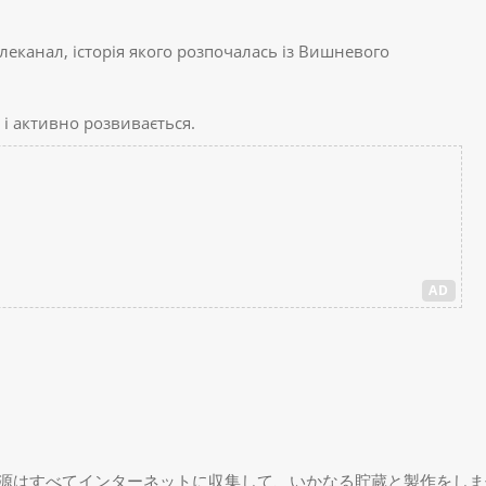
канал, історія якого розпочалась із Вишневого
 і активно розвивається.
AD
源はすべてインターネットに収集して、いかなる貯蔵と製作をしま