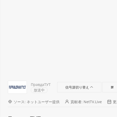
ПравдаТУТ
信号源切り替え
放送中
ソース: ネットユーザー提供
貢献者: NetTV.Live
更新