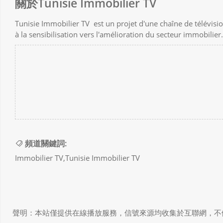
關於Tunisie Immobilier TV
Tunisie Immobilier TV est un projet d'une chaîne de télévisi
à la sensibilisation vers l'amélioration du secteur immobilier.
頻道關鍵詞:
Immobilier TV,Tunisie Immobilier TV
聲明：本站僅提供在線播放服務，信號來源均收集於互聯網，不做任何儲存和