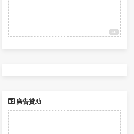
AD
廣告贊助