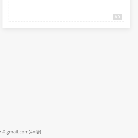
AD
il.com(#=@)