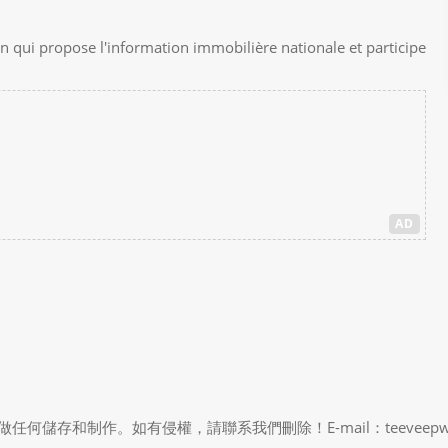
on qui propose l'information immobilière nationale et participe
AD
制作。如有侵權，請聯系我們刪除！E-mail：teeveepw # gma