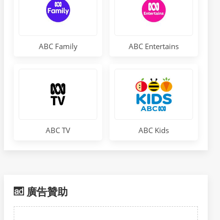
ABC Family
ABC Entertains
ABC TV
ABC Kids
廣告贊助