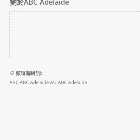
關於ABC Adelaide
頻道關鍵詞:
ABC,ABC Adelaide AU,ABC Adelaide