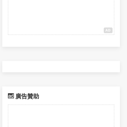
AD
廣告贊助