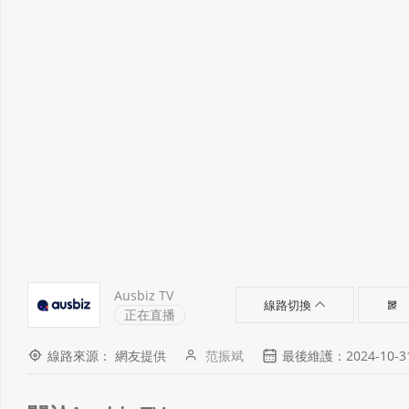
Ausbiz TV
線路切換
正在直播
線路來源： 網友提供
范振斌
最後維護：2024-10-31