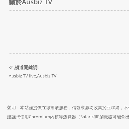
關於Ausbiz TV
頻道關鍵詞:
Ausbiz TV live,Ausbiz TV
聲明：本站僅提供在線播放服務，信號來源均收集於互聯網，不做任何儲存和
建議您使用Chromium內核等瀏覽器（Safari和IE瀏覽器可