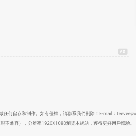
AD
制作。如有侵權，請聯系我們刪除！E-mail：teeveepw # gma
能會出現不兼容），分辨率1920X1080瀏覽本網站，獲得更好用戶體驗。