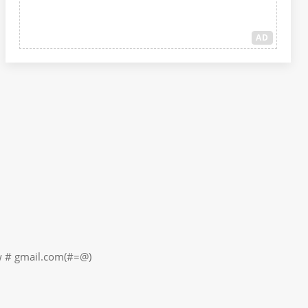
AD
il.com(#=@)