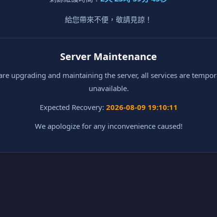
給您帶來不便，敬請見諒！
Server Maintenance
re upgrading and maintaining the server, all services are tempor
unavailable.
Expected Recovery:
2026-08-09 19:10:11
We apologize for any inconvenience caused!