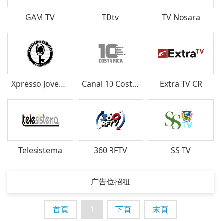
GAM TV
TDtv
TV Nosara
Xpresso Joven Radio
Canal 10 Costa Rica
Extra TV CR
Telesistema
360 RFTV
SS TV
广告位招租
首頁
1
下頁
末頁