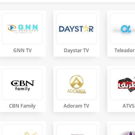
GNN TV
Daystar TV
Teleador
CBN Family
Adoram TV
ATVS