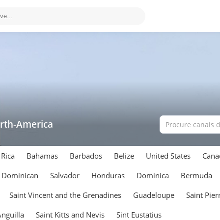
rth-America
 Rica
Bahamas
Barbados
Belize
United States
Cana
Dominican
Salvador
Honduras
Dominica
Bermuda
Saint Vincent and the Grenadines
Guadeloupe
Saint Pie
nguilla
Saint Kitts and Nevis
Sint Eustatius